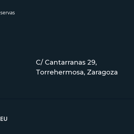
eservas
C/ Cantarranas 29,
Torrehermosa, Zaragoza
ionEU