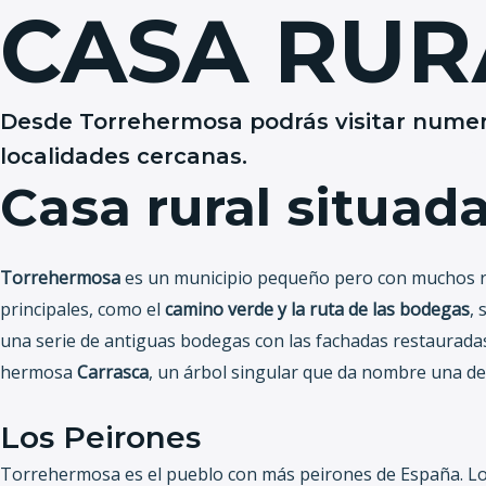
CASA RUR
Ir
al
contenido
Desde Torrehermosa podrás visitar numero
Ini
localidades cercanas.
Casa rural situad
Torrehermosa
es un municipio pequeño pero con muchos rin
principales, como el
camino verde y la ruta de las bodegas
, 
una serie de antiguas bodegas con las fachadas restauradas
hermosa
Carrasca
, un árbol singular que da nombre una de 
Los Peirones
Torrehermosa es el pueblo con más peirones de España. Los p